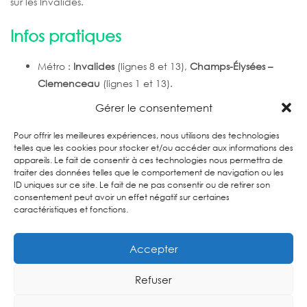
sur les Invalides.
Infos pratiques
Métro :
Invalides
(lignes 8 et 13),
Champs-Élysées –
Clemenceau
(lignes 1 et 13).
RER :
Invalides
(ligne C).
Gérer le consentement
Bus : lignes
28, 63, 72, 83, 93
desservant Invalides /
Grand Palais selon les arrêts.
Pour offrir les meilleures expériences, nous utilisons des technologies
telles que les cookies pour stocker et/ou accéder aux informations des
Voir le pont Alexandre III sur la carte
appareils. Le fait de consentir à ces technologies nous permettra de
traiter des données telles que le comportement de navigation ou les
ID uniques sur ce site. Le fait de ne pas consentir ou de retirer son
Les quais de Seine
consentement peut avoir un effet négatif sur certaines
caractéristiques et fonctions.
Entre le Pont-Neuf, le Louvre, le pont Alexandre III et la Tour
Accepter
Eiffel, les quais de Seine classés au patrimoine mondial de
l’UNESCO offrent une promenade nocturne unique.
Refuser
Une visite guidée du Paris by night qui suit les berges permet