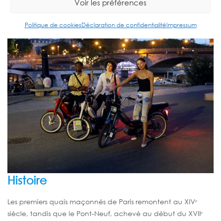
Voir les préférences
d’enchaîner vues sur Notre-Dame, le musée d’Orsay, le pont
des Arts et les grandes perspectives vers la tour Eiffel.
Politique de cookies
Déclaration de confidentialité
Impressum
Histoire
Les premiers quais maçonnés de Paris remontent au XIVᵉ
siècle, tandis que le Pont-Neuf, achevé au début du XVIIᵉ