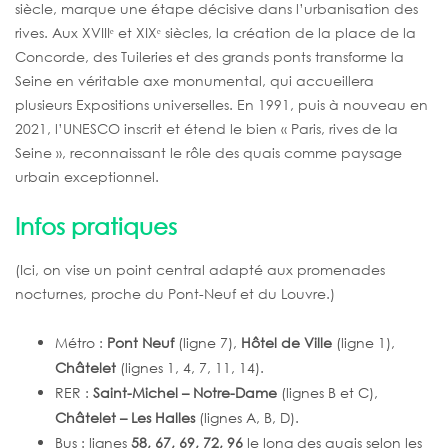
siècle, marque une étape décisive dans l’urbanisation des
rives. Aux XVIIIᵉ et XIXᵉ siècles, la création de la place de la
Concorde, des Tuileries et des grands ponts transforme la
Seine en véritable axe monumental, qui accueillera
plusieurs Expositions universelles. En 1991, puis à nouveau en
2021, l’UNESCO inscrit et étend le bien « Paris, rives de la
Seine », reconnaissant le rôle des quais comme paysage
urbain exceptionnel.
Infos pratiques
(Ici, on vise un point central adapté aux promenades
nocturnes, proche du Pont-Neuf et du Louvre.)
Métro :
Pont Neuf
(ligne 7),
Hôtel de Ville
(ligne 1),
Châtelet
(lignes 1, 4, 7, 11, 14).
RER :
Saint-Michel – Notre-Dame
(lignes B et C),
Châtelet – Les Halles
(lignes A, B, D).
Bus : lignes
58, 67, 69, 72, 96
le long des quais selon les