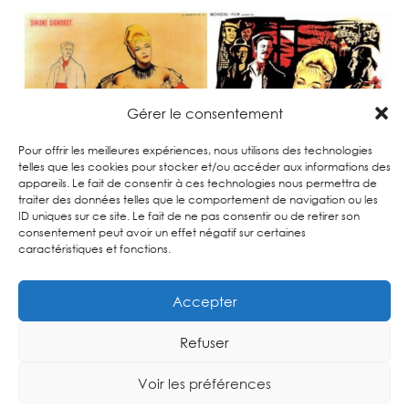
Gérer le consentement
Pour offrir les meilleures expériences, nous utilisons des technologies
telles que les cookies pour stocker et/ou accéder aux informations des
appareils. Le fait de consentir à ces technologies nous permettra de
traiter des données telles que le comportement de navigation ou les
ID uniques sur ce site. Le fait de ne pas consentir ou de retirer son
consentement peut avoir un effet négatif sur certaines
caractéristiques et fonctions.
Affiches du films “Casque d’Or” de Jacques Becker
Accepter
Cet article vous a plu ? Découvrez un autre
personnage historique de Paris sur le site ou
Rejoignez-
Refuser
nous pour une visite guidée historique en mobylette !
Voir les préférences