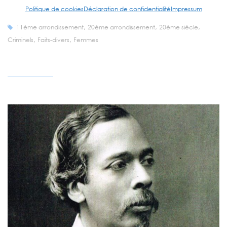
Politique de cookies
Déclaration de confidentialité
Impressum
Parisiennes & Parisiens
,
,
,
11ème arrondissement
20ème arrondissement
20ème siècle
,
,
Criminels
Faits-divers
Femmes