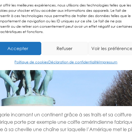
r offrir les meilleures expériences, nous utilisons des technologies telles que les
kies pour stocker et/ou accéder aux informations des appareils. Le fait de
sentir à ces technologies nous permettra de traiter des données telles que le
portement de navigation ou les ID uniques sur ce site. Le fait de ne pas
sentir ou de retirer son consentement peut avoir un effet négatif sur certaine
actéristiques et fonctions.
Accepter
Refuser
Voir les préférenc
Politique de cookies
Déclaration de confidentialité
Impressum
e incarnant un continent grâce à ses traits et sa coiffure 
’Amérique porte par exemple une coiffe amérindienne fabriq
e à sa cheville une chaîne sur laquelle l’Amérique met le p