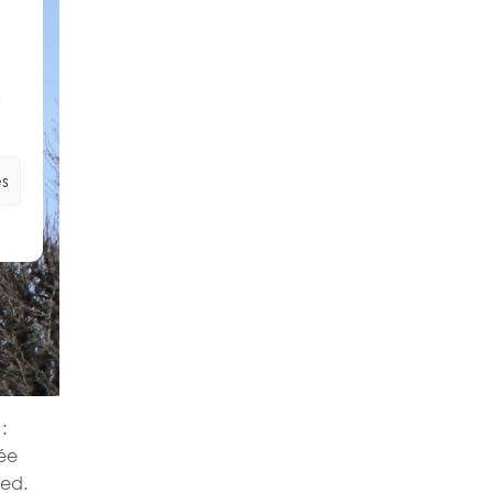
s
es
:
uée
ied.