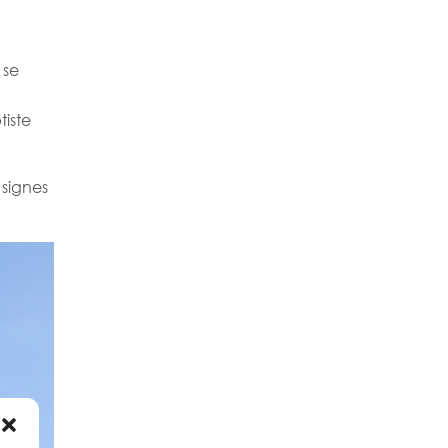
 se
tiste
signes