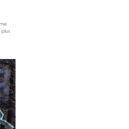
mme
 plus