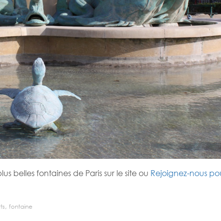
us belles fontaines de Paris sur le site ou
Rejoignez-nous po
,
ts
fontaine