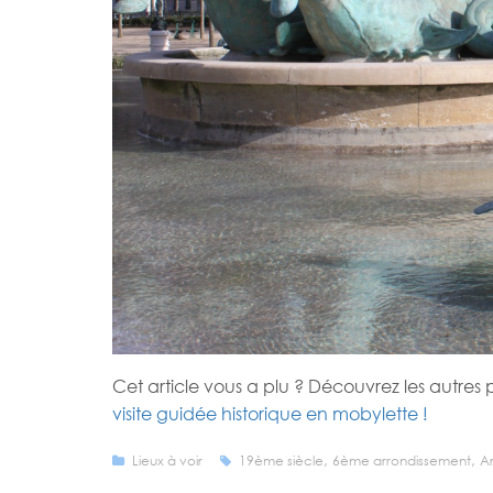
Cet article vous a plu ? Découvrez les autres pl
visite guidée historique en mobylette !
,
,
Lieux à voir
19ème siècle
6ème arrondissement
Ar