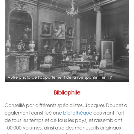
e
Autre photo de l'appartement de la rue Spontini, en 1911
Bibliophile
Conseillé par différents spécialistes, Jacques Doucet a
également constitué une
bibliothèque
couvrant l’art
de tous les temps et de tous les pays, et rassemblant
100 000 volumes, ainsi que des manuscrits originaux,