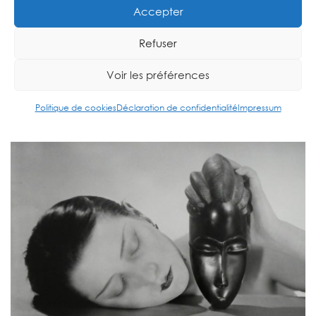
Accepter
Parisiennes & Parisiens
,
,
,
,
19ème siècle
1er arrondissement
20ème siècle
Années folles
Refuser
Mode
Voir les préférences
Politique de cookies
Déclaration de confidentialité
Impressum