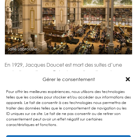
Salle Labrouste
En 1929, Jacques Doucet est mort des suites d’une
maladie cardiaque. Entre-temps, il avait vendu sa
Gérer le consentement
maison de haute-couture à un financier qui l’a
fusionné à l’entreprise du couturier Georges Doeuillet
Pour offrir les meilleures expériences, nous utilisons des technologies
pour en faire la marque Dœuillet-Doucet qui a
telles que les cookies pour stocker et/ou accéder aux informations des
perduré jusqu’en 1937.
appareils. Le fait de consentir à ces technologies nous permettra de
traiter des données telles que le comportement de navigation ou les
ID uniques sur ce site. Le fait de ne pas consentir ou de retirer son
Cet article vous a plu ? Découvrez un autre
consentement peut avoir un effet négatif sur certaines
personnalité historique de Paris ou
Rejoignez-nous pour
caractéristiques et fonctions.
une visite guidée historique en mobylette !