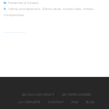
Parisiennes & Parisiens
,
,
,
,
14ème arrondissement
20ème siècle
Années folles
Artistes
Montparnasse
QUI SOMMES NOUS ?
LES VISITES GUIDEES
LA MOBYLETTE
CONTACT
FAQ
BLOG